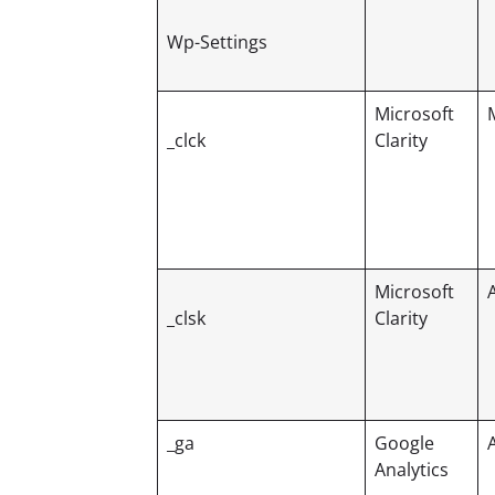
Wp-Settings
Microsoft
_clck
Clarity
Microsoft
_clsk
Clarity
_ga
Google
Analytics