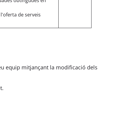
s dades obtingudes en
 l'oferta de serveis
seu equip mitjançant la modificació dels
t.