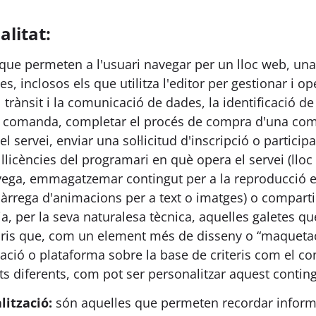
alitat:
que permeten a l'usuari navegar per un lloc web, una p
, inclosos els que utilitza l'editor per gestionar i ope
 trànsit i la comunicació de dades, la identificació de 
una comanda, completar el procés de compra d'una co
el servei, enviar una sol·licitud d'inscripció o parti
 llicències del programari en què opera el servei (lloc 
ega, emmagatzemar contingut per a la reproducció en
àrrega d'animacions per a text o imatges) o compartir
, per la seva naturalesa tècnica, aquelles galetes q
aris que, com un element més de disseny o “maquetació”
ació o plataforma sobre la base de criteris com el con
s diferents, com pot ser personalitzar aquest contingu
lització:
són aquelles que permeten recordar informac