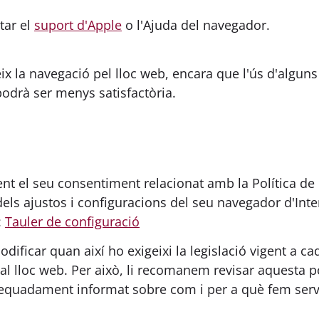
tar el
suport d'Apple
o l'Ajuda del navegador.
x la navegació pel lloc web, encara que l'ús d'alguns d
podrà ser menys satisfactòria.
t el seu consentiment relacionat amb la Política de G
s ajustos i configuracions del seu navegador d'Inter
:
Tauler de configuració
modificar quan així ho exigeixi la legislació vigent a
s al lloc web. Per això, li recomanem revisar aquesta 
dequadament informat sobre com i per a què fem servi