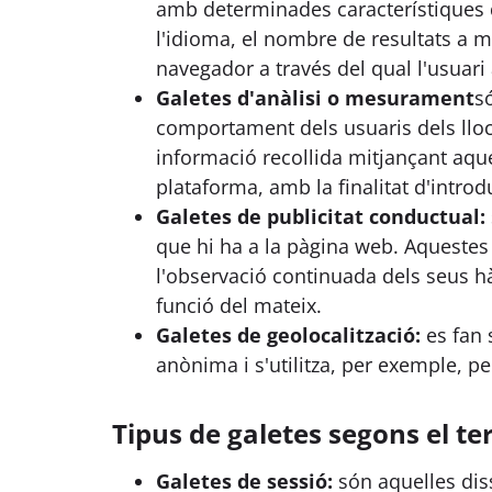
amb determinades característiques q
l'idioma, el nombre de resultats a mo
navegador a través del qual l'usuari 
Galetes d'anàlisi o mesurament
s
comportament dels usuaris dels llocs
informació recollida mitjançant aques
plataforma, amb la finalitat d'introd
Galetes de publicitat conductual:
que hi ha a la pàgina web. Aqueste
l'observació continuada dels seus h
funció del mateix.
Galetes de geolocalització:
es fan 
anònima i s'utilitza, per exemple, p
Tipus de galetes segons el t
Galetes de sessió:
són aquelles dis