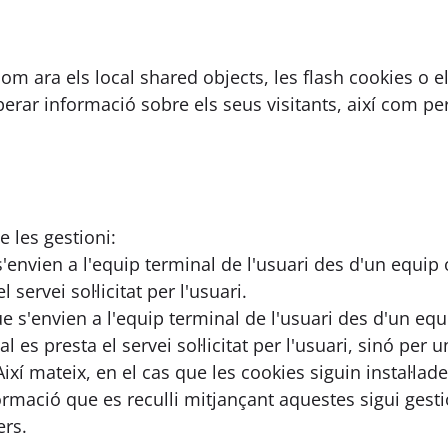
com ara els local shared objects, les flash cookies o el
ar informació sobre els seus visitants, així com per
e les gestioni:
envien a l'equip terminal de l'usuari des d'un equip o
servei sol·licitat per l'usuari.
 s'envien a l'equip terminal de l'usuari des d'un eq
l es presta el servei sol·licitat per l'usuari, sinó per 
ixí mateix, en el cas que les cookies siguin instal·la
nformació que es reculli mitjançant aquestes sigui ges
ers.