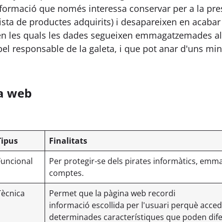
mació que només interessa conservar per a la prestaci
ista de productes adquirits) i desapareixen en acabar 
n les quals les dades segueixen emmagatzemades al 
pel responsable de la galeta, i que pot anar d'uns min
ra web
Tipus
Finalitats
Funcional
Per protegir-se dels pirates informàtics, emm
comptes.
Tècnica
Permet que la pàgina web recordi
informació escollida per l'usuari perquè acced
determinades característiques que poden dife