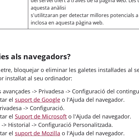
del servei ofert a través de la pàgina web. Le
aquesta anàlisi
s'utilitzaran per detectar millores potencials a
inclosa en aquesta pàgina web.
ies als navegadors?
re, bloquejar o eliminar les galetes instal·lades al 
instal·lat al seu ordinador:
 avançades -> Privadesa -> Configuració del contingu
tar el
suport de Google
o l'Ajuda del navegador.
Privadesa -> Configuració.
tar el
Suport de Microsoft
o l'Ajuda del navegador.
-> Historial -> Configuració Personalitzada.
tar el
suport de Mozilla
o l'Ajuda del navegador.