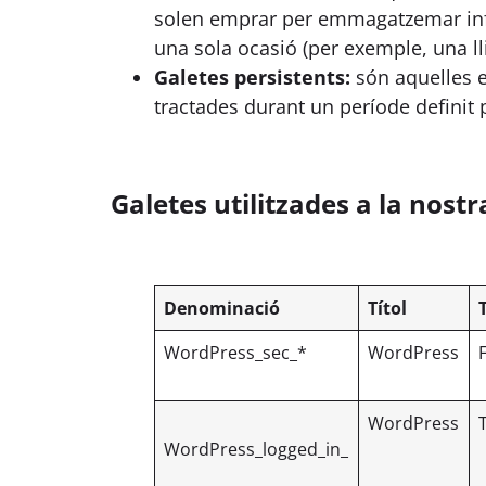
solen emprar per emmagatzemar infor
una sola ocasió (per exemple, una ll
Galetes persistents:
són aquelles e
tractades durant un període definit 
Galetes utilitzades a la nost
Denominació
Títol
WordPress_sec_*
WordPress
WordPress
WordPress_logged_in_