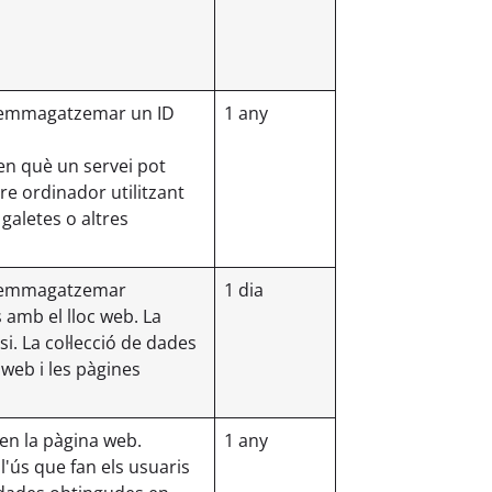
er emmagatzemar un ID
1 any
en què un servei pot
re ordinador utilitzant
galetes o altres
er emmagatzemar
1 dia
 amb el lloc web. La
i. La col·lecció de dades
 web i les pàgines
en la pàgina web.
1 any
l'ús que fan els usuaris