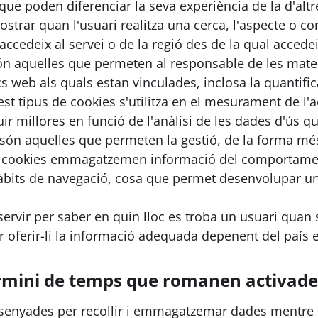
ue poden diferenciar la seva experiència de la d'altr
strar quan l'usuari realitza una cerca, l'aspecte o co
accedeix al servei o de la regió des de la qual accedeix
ón aquelles que permeten al responsable de les mateix
 web als quals estan vinculades, inclosa la quantific
t tipus de cookies s'utilitza en el mesurament de l'ac
uir millores en funció de l'anàlisi de les dades d'ús qu
són aquelles que permeten la gestió, de la forma més 
s cookies emmagatzemen informació del comportament
àbits de navegació, cosa que permet desenvolupar un p
servir per saber en quin lloc es troba un usuari quan s
er oferir-li la informació adequada depenent del país e
ermini de temps que romanen activade
senyades per recollir i emmagatzemar dades mentre l