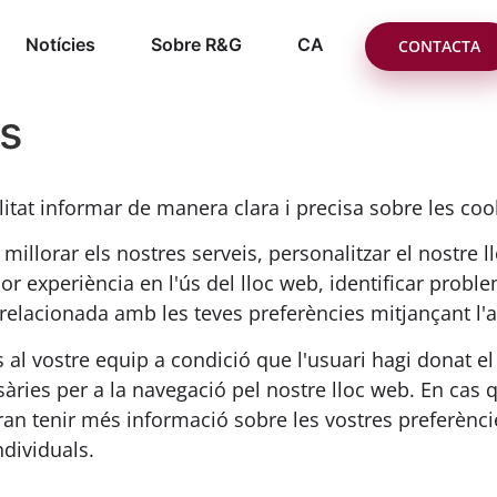
Notícies
Sobre R&G
CA
CONTACTA
es
litat informar de manera clara i precisa sobre les cook
millorar els nostres serveis, personalitzar el nostre l
or experiència en l'ús del lloc web, identificar proble
 relacionada amb les teves preferències mitjançant l'an
al vostre equip a condició que l'usuari hagi donat e
àries per a la navegació pel nostre lloc web. En cas 
an tenir més informació sobre les vostres preferèncie
ndividuals.