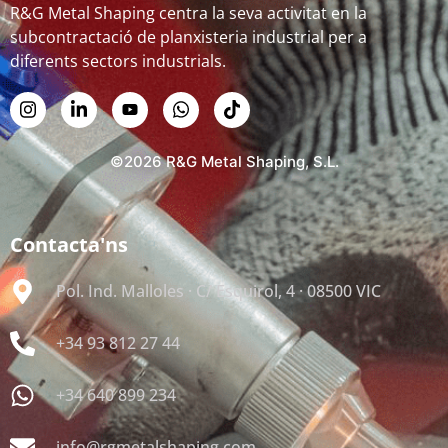
R&G Metal Shaping centra la seva activitat en la
subcontractació de planxisteria industrial per a
diferents sectors industrials.
©2026 R&G Metal Shaping, S.L.
Contacta'ns
Pol. Ind. Malloles · C/ Esquirol, 4 · 08500 VIC
+34 93 812 27 44
+34 640 899 234
info@rgmetalshaping.com