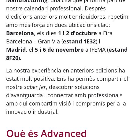
Manufacturing
, una cita que ja forma part del
nostre calendari professional. Després
d'edicions anteriors molt enriquidores, repetim
amb més força en dues ubicacions clau:
Barcelona
, els dies
1 i 2 d'octubre
a Fira
Barcelona – Gran Via (
estand 1E32
) i
Madrid
, el
5 i 6 de novembre
a IFEMA (
estand
8F20
).
La nostra experiència en anteriors edicions ha
estat molt positiva. Ens ha permès compartir el
nostre
saber fer
, descobrir solucions
d'avantguarda i connectar amb professionals
amb qui compartim visió i compromís per a la
innovació industrial.
Què és Advanced