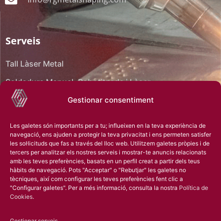
Serveis
Tall Làser Metal
Soldadura Manual, Robotitzada i Làser
Gestionar consentiment
Plegat CNC
Mecanitzat CNC
Les galetes són importants per a tu; influeixen en la teva experiència de
navegació, ens ajuden a protegir la teva privacitat i ens permeten satisfer
Enginyeria Inversa
les sol·licituds que fas a través del lloc web. Utilitzem galetes pròpies i de
tercers per analitzar els nostres serveis i mostrar-te anuncis relacionats
Muntatge
amb les teves preferències, basats en un perfil creat a partir dels teus
hàbits de navegació. Pots "Acceptar" o "Rebutjar" les galetes no
Oficina Tècnica
tècniques, així com configurar les teves preferències fent clic a
"Configurar galetes". Per a més informació, consulta la nostra
Política de
Escanejat 3D
Cookies
.
Tractaments Superficials
Gestionar serveis