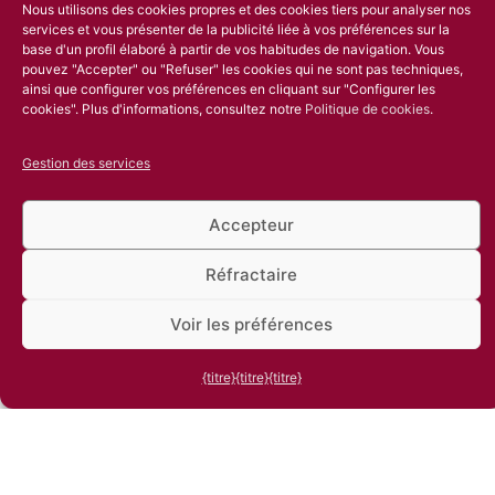
Nous utilisons des cookies propres et des cookies tiers pour analyser nos
services et vous présenter de la publicité liée à vos préférences sur la
base d'un profil élaboré à partir de vos habitudes de navigation. Vous
pouvez "Accepter" ou "Refuser" les cookies qui ne sont pas techniques,
ainsi que configurer vos préférences en cliquant sur "Configurer les
cookies". Plus d'informations, consultez notre
Politique de cookies
.
Gestion des services
Services de ferronnerie
Accepteur
industrielle à R&G Metal
Réfractaire
Shaping
Voir les préférences
Chez R&G Metal Shaping, nous concentrons
{titre}
{titre}
{titre}
notre activité sur la sous-traitance pour divers
secteurs au niveau national et international.