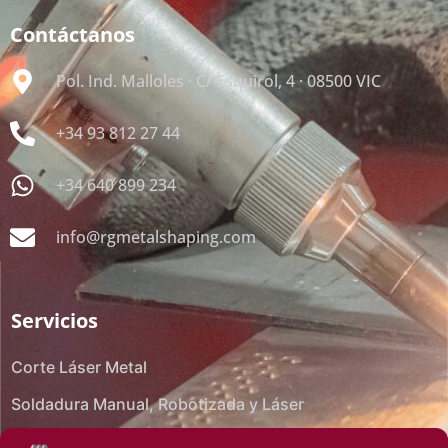
Contáctanos
Pol. Ind. Malloles · C/ Esquirol, 4 · 08500 VIC
+34 93 812 27 44
+34 640 899 234
info@rgmetalshaping.com
Servicios
Corte Láser Metal
Soldadura Manual, Robotizada y Láser
Plegado CNC