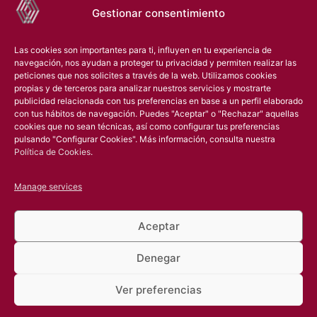
Gestionar consentimiento
Mecanizado CNC
Ingeniería Inversa
Las cookies son importantes para ti, influyen en tu experiencia de
navegación, nos ayudan a proteger tu privacidad y permiten realizar las
Montaje
peticiones que nos solicites a través de la web. Utilizamos cookies
propias y de terceros para analizar nuestros servicios y mostrarte
Oficina Técnica
publicidad relacionada con tus preferencias en base a un perfil elaborado
con tus hábitos de navegación. Puedes "Aceptar" o "Rechazar" aquellas
Escaneado 3D
cookies que no sean técnicas, así como configurar tus preferencias
pulsando "Configurar Cookies". Más información, consulta nuestra
Tratamientos Superficiales
Política de Cookies
.
Manage services
Aceptar
Únete a R&G Metal Shaping
Denegar
Política de Privacidad
Aviso Legal
Política de Cookies
Canal ético
Ver preferencias
Condiciones de Compra a proveedores
Política de Redes Sociales