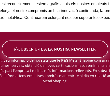
st reconeixement i estem agraïts a tots els nostres empleats i 
eforça el nostre compromís amb la innovació continuada, la preci
ió metàl·lica. Continuarem esforçant-nos per superar les expecta
SUBSCRIU-TE A LA NOSTRA NEWSLETTER
ngueu informació de novetats que té R&G Metal Shaping com ara 
ines, serveis, obtenció de noves certificacions, esdeveniments e
és part l'empresa i moltes més informacions rellevants. En subscri
às informacions exclusives i podràs mantenir-te al dia en relació
Metal Shaping.