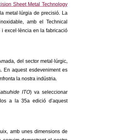
cision Sheet Metal Technology
la metal·lúrgia de precisió. La
inoxidable,
amb el Technical
ó i excel·lència en la fabricació
mada, del sector metal·lúrgic,
ia. En aquest esdeveniment es
fronta la nostra indústria.
atsuhide ITO
) va seleccionar
-los a la 35a edició d'aquest
ruix, amb unes dimensions de