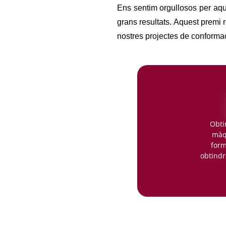
Ens sentim orgullosos per aque
grans resultats. Aquest premi r
nostres projectes de conformac
Obti
màqu
form
obtindr