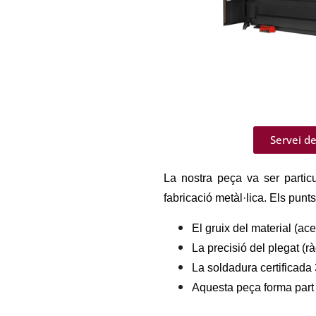
Servei d
La nostra peça va ser particu
fabricació metàl·lica. Els punt
El gruix del material (ac
La precisió del plegat (r
La soldadura certificada
Aquesta peça forma part