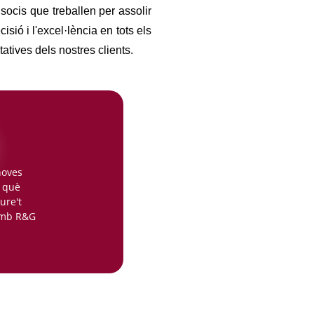
socis que treballen per assolir
sió i l'excel·lència en tots els
tives dels nostres clients.
noves
n què
ure't
 amb R&G