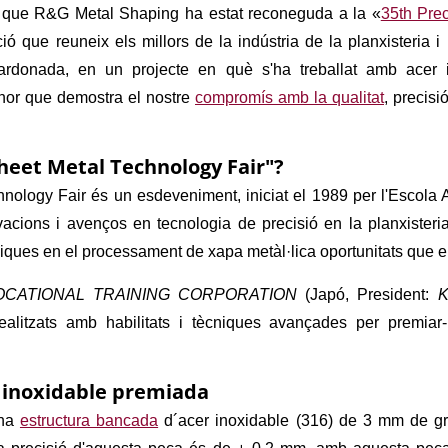
 que R&G Metal Shaping ha estat reconeguda a la «
35th Pre
ió que reuneix els millors de la indústria de la planxisteria i 
ardonada, en un projecte en què s'ha treballat amb
acer 
or que demostra el nostre
compromís amb la qualitat
, precisi
Sheet Metal Technology Fair"?
nology Fair és un esdeveniment, iniciat el 1989 per l'Escola A
vacions i avenços en tecnologia de precisió en la planxister
giques en el processament de xapa metàl·lica oportunitats que en
CATIONAL TRAINING CORPORATION
(Japó, President:
K
realitzats amb habilitats i tècniques avançades per premiar
r inoxidable premiada
una
estructura bancada
d´acer inoxidable (316) de 3 mm de g