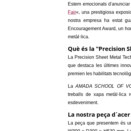
Estem emocionats d'anunciar
Fair
«, una prestigiosa exposic
nostra empresa ha estat gu
Encouragement Award, un hon
metàl·lica.
Què és la "Precision 
La Precision Sheet Metal Tech
que destaca les últimes inno
premien les habilitats tecnolò
La
AMADA SCHOOL OF VO
treballs de xapa metàl·lica 
esdeveniment.
La nostra peça d´ace
La peça que presentem és 