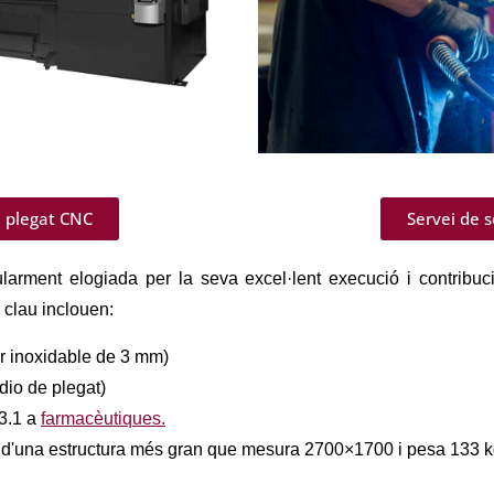
e plegat CNC
Servei de 
larment elogiada per la seva excel·lent execució i contribució
s clau inclouen:
er inoxidable de 3 mm)
àdio de plegat)
 3.1 a
farmacèutiques.
 d'una estructura més gran que mesura 2700×1700 i pesa 133 k