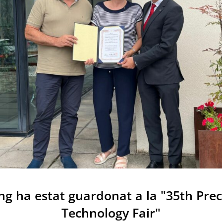
g ha estat guardonat a la "35th Prec
Technology Fair"