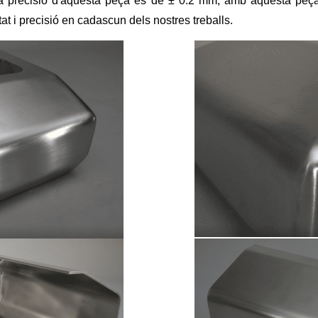
recisió d'aquesta peça és de ± 0.2 mm, amb aquesta peça 
at i precisió en cadascun dels nostres treballs.