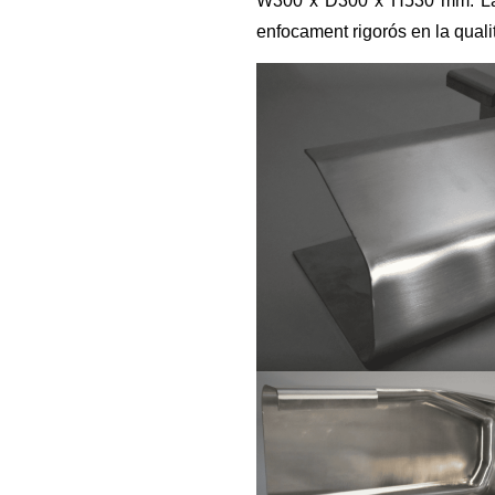
W300 x D300 x H530 mm. La p
enfocament rigorós en la qualit