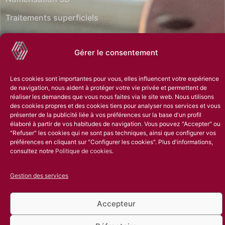
Traitements superficiels
Gérer le consentement
Les cookies sont importantes pour vous, elles influencent votre expérience
Rejoindre R&G Metal Shaping
de navigation, nous aident à protéger votre vie privée et permettent de
réaliser les demandes que vous nous faites via le site web. Nous utilisons
des cookies propres et des cookies tiers pour analyser nos services et vous
Politique de confidentialité
Avis juridique
Politique de cookies
présenter de la publicité liée à vos préférences sur la base d'un profil
Filière éthique
Conditions d'achat auprès des fournisseurs
élaboré à partir de vos habitudes de navigation. Vous pouvez "Accepter" ou
"Refuser" les cookies qui ne sont pas techniques, ainsi que configurer vos
Politique de réseaux sociaux
préférences en cliquant sur "Configurer les cookies". Plus d'informations,
consultez notre
Politique de cookies
.
Gestion des services
Accepteur