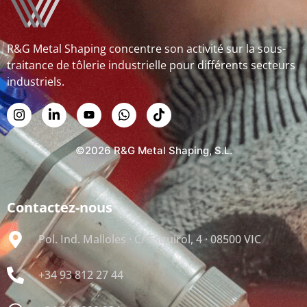
R&G Metal Shaping concentre son activité sur la sous-
traitance de tôlerie industrielle pour différents secteurs
industriels.
©2026 R&G Metal Shaping, S.L.
Contactez-nous
Pol. Ind. Malloles · C/ Esquirol, 4 · 08500 VIC
+34 93 812 27 44