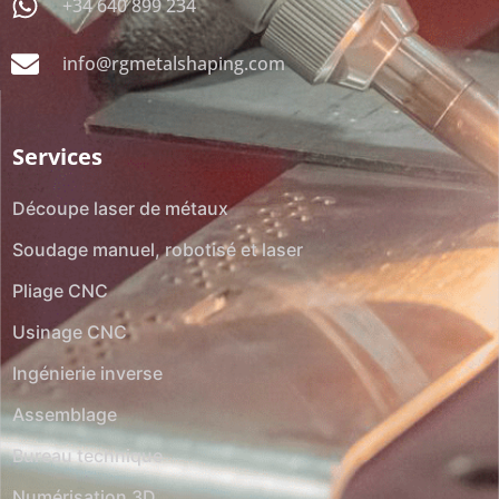
+34 640 899 234
info@rgmetalshaping.com
Services
Découpe laser de métaux
Soudage manuel, robotisé et laser
Pliage CNC
Usinage CNC
Ingénierie inverse
Assemblage
Bureau technique
Numérisation 3D